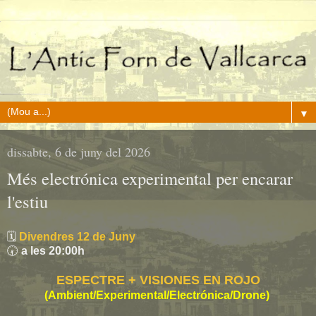
▼
dissabte, 6 de juny del 2026
Més electrónica experimental per encarar
l'estiu
🗓️
Divendres 12
de Juny
🕢
a les 20:00h
ESPECTRE + VISIONES EN ROJO
(Ambient/Experimental/Electrónica/Drone)