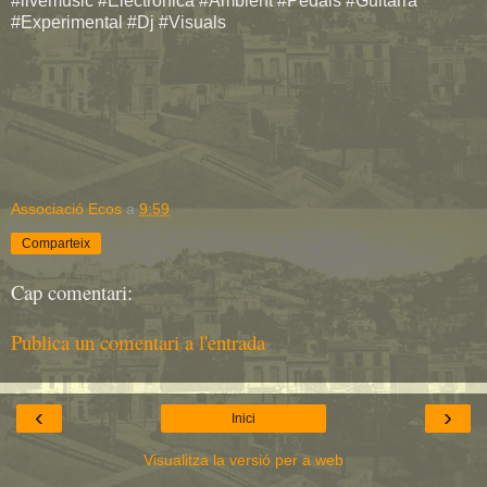
#livemusic #Electronica #Ambient #Pedals #Guitarra
#Experimental #Dj #Visuals
Associació Ecos
a
9:59
Comparteix
Cap comentari:
Publica un comentari a l'entrada
‹
›
Inici
Visualitza la versió per a web