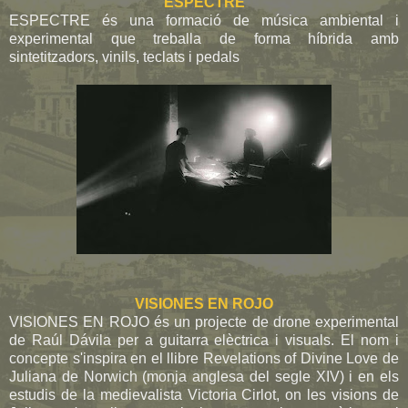
ESPECTRE
ESPECTRE és una formació de música ambiental i
experimental que treballa de forma híbrida amb
sintetitzadors, vinils, teclats i pedals
VISIONES EN ROJO
VISIONES EN ROJO és un projecte de drone experimental
de Raúl Dávila per a guitarra elèctrica i visuals. El nom i
concepte s'inspira en el llibre Revelations of Divine Love de
Juliana de Norwich (monja anglesa del segle XIV) i en els
estudis de la medievalista Victoria Cirlot, on les visions de