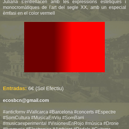
Juliana s'entrellacen amb les expressions estètiques i
monocromàtiques de l'art del segle XX, amb un especial
èmfasi en el color vermell
Entradas:
6
€ (Sol Efectiu)
ecosbcn@gmail.com
#anticfornv #Vallcarca #Barcelona #concerts #Espectre
#SomCultura #MusicaEnViu #SomBarri
#musicaexperimental #VisionesEnRojo #música #Drone